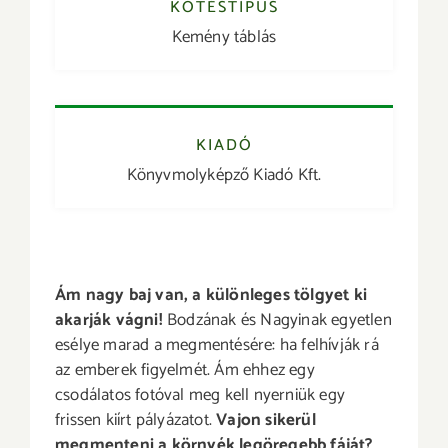
KÖTÉSTÍPUS
Kemény táblás
KIADÓ
Könyvmolyképző Kiadó Kft.
Ám nagy baj van, a különleges tölgyet ki
akarják vágni!
Bodzának és Nagyinak egyetlen
esélye marad a megmentésére: ha felhívják rá
az emberek figyelmét. Ám ehhez egy
csodálatos fotóval meg kell nyerniük egy
frissen kiírt pályázatot.
Vajon sikerül
megmenteni a környék legöregebb fáját?