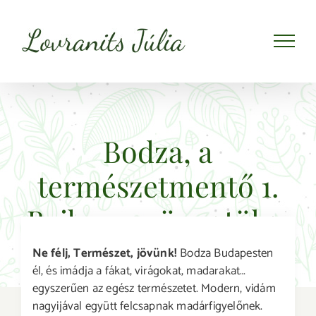
Kihagyás
Bodza, a
természetmentő 1.
Bajban az öreg tölgy
Ne félj, Természet, jövünk!
Bodza Budapesten
él, és imádja a fákat, virágokat, madarakat…
egyszerűen az egész természetet. Modern, vidám
nagyijával együtt felcsapnak madárfigyelőnek.